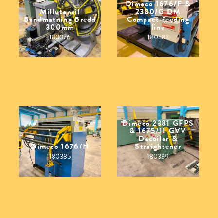
Dimeco 1676/F &
Millutensil
2380/G DM
Bandmatning Bredd
Compact feeding
300mm
line
180376
180383
Dimeco 2381 GFPS
& 1675/11 GVV
Decoiler &
Dimeco 1676/H
Straightener
180385
180389