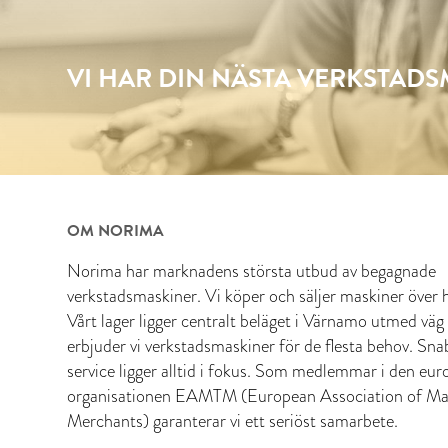
VI HAR DIN NÄSTA VERKSTAD
OM NORIMA
Norima har marknadens största utbud av begagnade
verkstadsmaskiner. Vi köper och säljer maskiner över h
Vårt lager ligger centralt beläget i Värnamo utmed väg
erbjuder vi verkstadsmaskiner för de flesta behov. Sn
service ligger alltid i fokus. Som medlemmar i den eur
organisationen EAMTM (European Association of Ma
Merchants) garanterar vi ett seriöst samarbete.