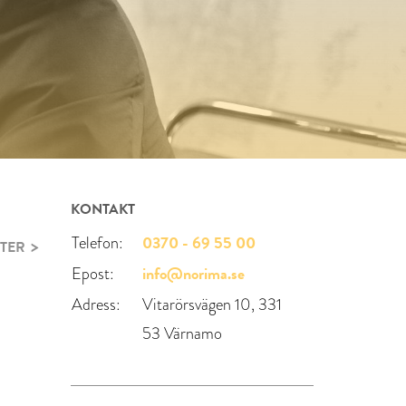
KONTAKT
0370 - 69 55 00
Telefon:
TER
info@norima.se
Epost:
Adress:
Vitarörsvägen 10, 331
53 Värnamo