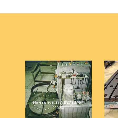
Herion typ 3/7 B2733/04
T-
290241