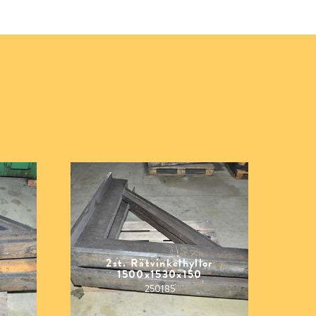
r
2st. Rätvinkelhyllor
1500x1530x150
250185