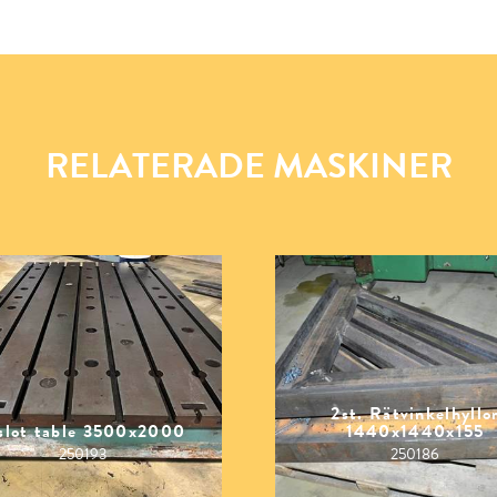
RELATERADE MASKINER
2st. Rätvinkelhyllo
slot table 3500x2000
1440x1440x155
250193
250186