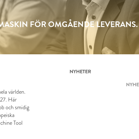
SMASKIN FÖR OMGÅENDE LEVERANS.
NYHETER
NYHE
ela världen.
 27. Här
abb och smidig
opeiska
chine Tool