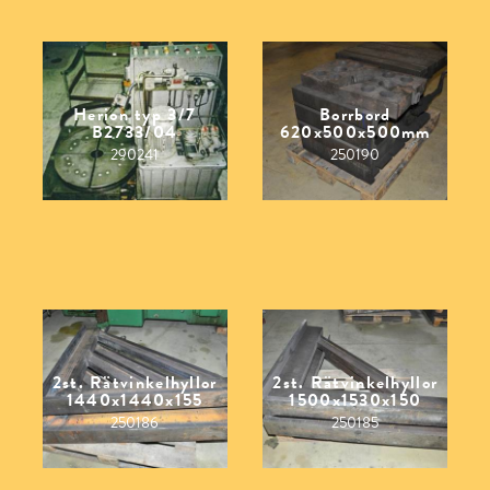
Herion typ 3/7
Borrbord
B2733/04
620x500x500mm
290241
250190
2st. Rätvinkelhyllor
2st. Rätvinkelhyllor
1440x1440x155
1500x1530x150
250186
250185