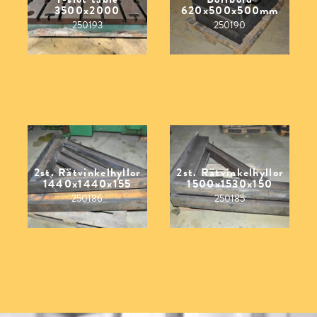
3500x2000
620x500x500mm
250193
250190
2st. Rätvinkelhyllor
2st. Rätvinkelhyllor
1440x1440x155
1500x1530x150
250186
250185