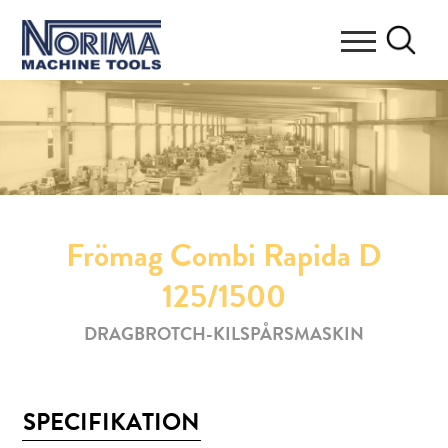
Frömag Combi Rapida D
125/1500
DRAGBROTCH-KILSPÅRSMASKIN
SPECIFIKATION