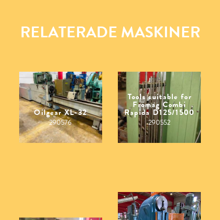
RELATERADE MASKINER
Tools suitable for
Frömag Combi
Oilgear XL-32
Rapida D125/1500
290576
290552