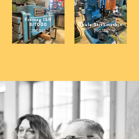
Frömag ISR
8/1000
Thule Stickmaskin
290348
290743