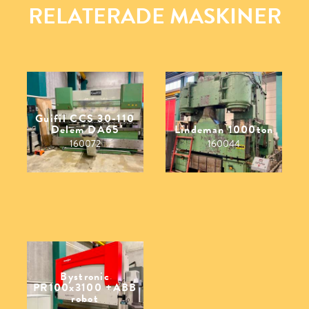
RELATERADE MASKINER
Guifil CCS 30-110
Delem DA65
Lindeman 1000ton
160072
160044
Bystronic
PR100x3100 +ABB
robot