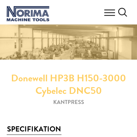
Donewell HP3B H150-3000
Cybelec DNC50
KANTPRESS
SPECIFIKATION