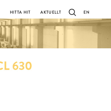
HITTA HIT
AKTUELLT
EN
 CL 630