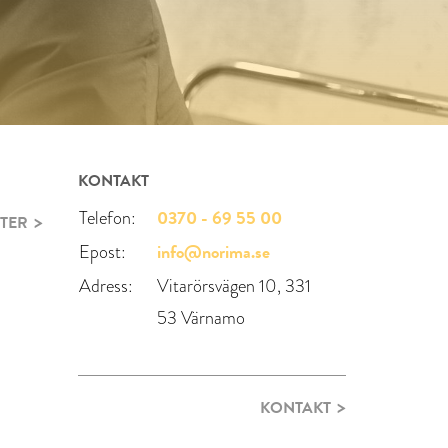
KONTAKT
0370 - 69 55 00
Telefon:
TER
info@norima.se
Epost:
Adress:
Vitarörsvägen 10, 331
53 Värnamo
KONTAKT