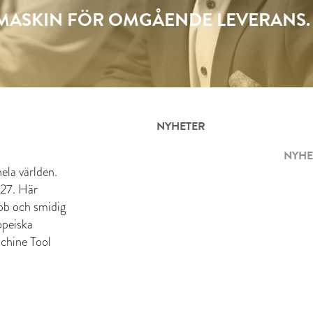
SMASKIN FÖR OMGÅENDE LEVERANS.
NYHETER
NYHE
ela världen.
 27. Här
abb och smidig
opeiska
chine Tool