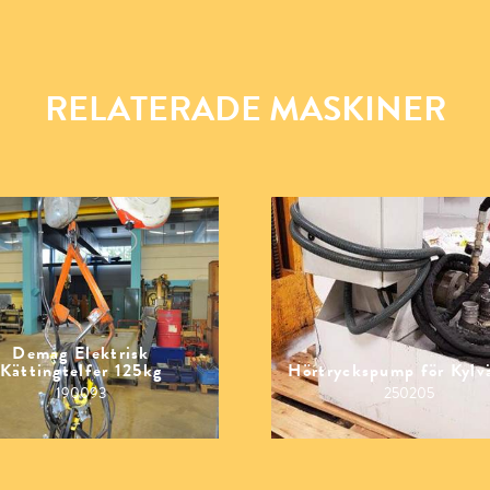
RELATERADE MASKINER
Demag Elektrisk
Kättingtelfer 125kg
Hörtryckspump för Kylv
190093
250205