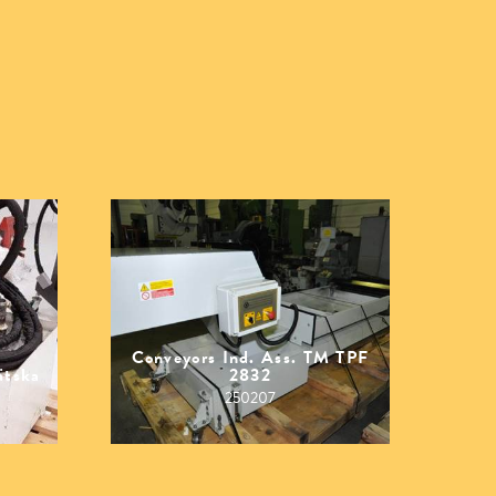
Conveyors Ind. Ass. TM TPF
ätska
2832
250207