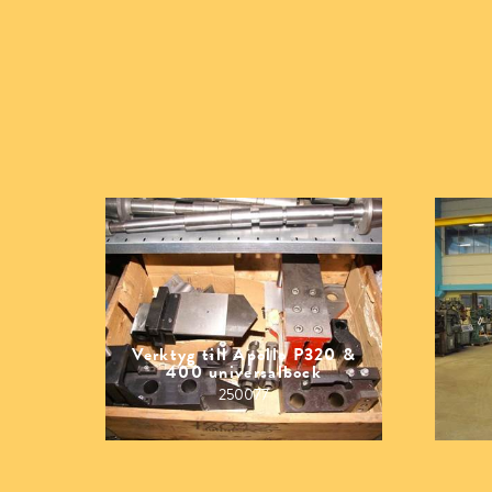
Verktyg till Apollo P320 &
400 universalbock
250077