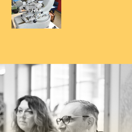
Jena
210172