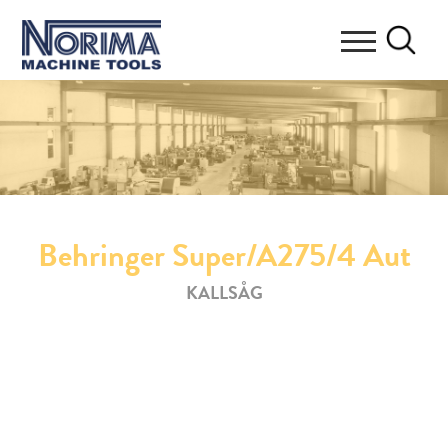
Behringer Super/A275/4 Aut
KALLSÅG