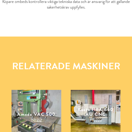
Köpare ombeds kontrollera viktiga tekniska data och är ansvarig för att gällande
säkerhetskrav uppfylles.
RELATERADE MASKINER
Kasto HBA 660
Amada VAC 500
AU CNC
110212
110223