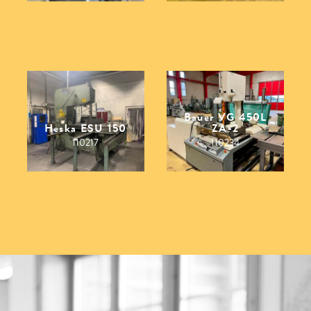
Bauer VG 450L
Heska ESU 150
ZA-2
110217
110234