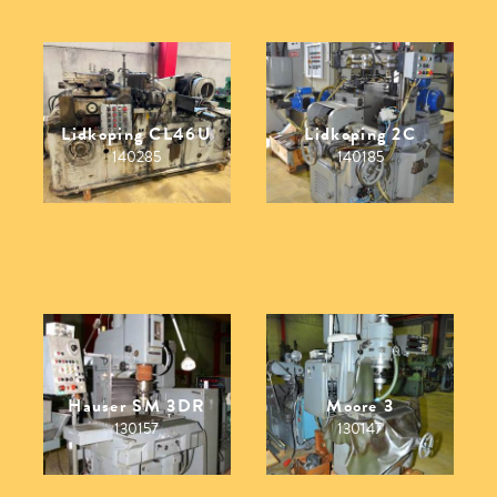
Lidkoping CL46U
Lidkoping 2C
140285
140185
Hauser SM 3DR
Moore 3
130157
130147