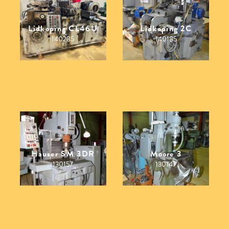
Lidkoping CL46U
Lidkoping 2C
140285
140185
Hauser SM 3DR
Moore 3
130157
130147