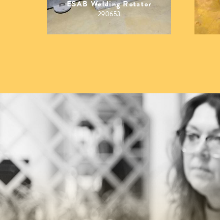
ESAB Welding Rotator
290653