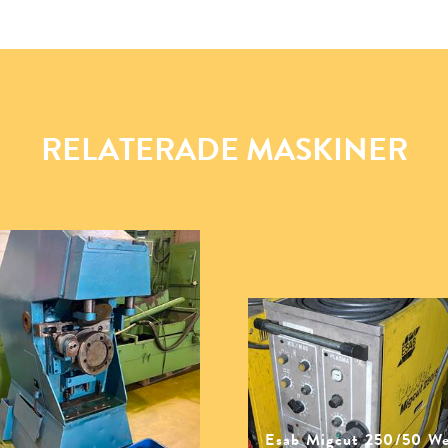
RELATERADE MASKINER
Esab Migcut 250/50 We