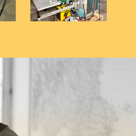
Sciaky Rapid 50
290747