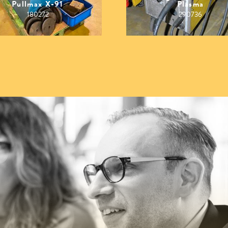
Pullmax X-91
Plasma
180272
290736