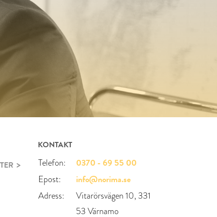
KONTAKT
0370 - 69 55 00
Telefon:
TER
info@norima.se
Epost:
Adress:
Vitarörsvägen 10, 331
53 Värnamo