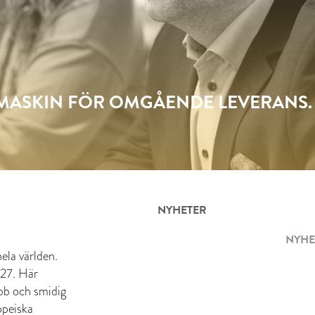
SMASKIN FÖR OMGÅENDE LEVERANS.
NYHETER
NYHE
ela världen.
 27. Här
abb och smidig
opeiska