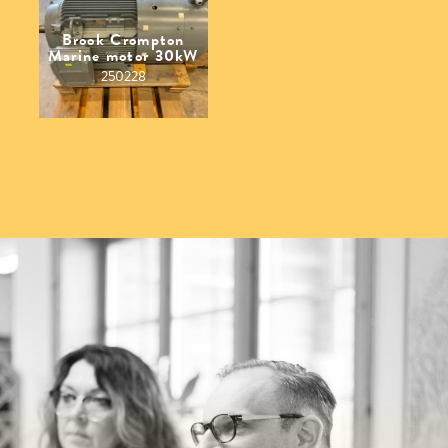
Brook Crompton
Marine motor 30kW
250228