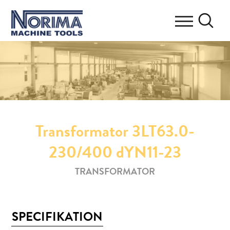
Transformator 3LT63.0-
230/400 dYN11-23
TRANSFORMATOR
SPECIFIKATION