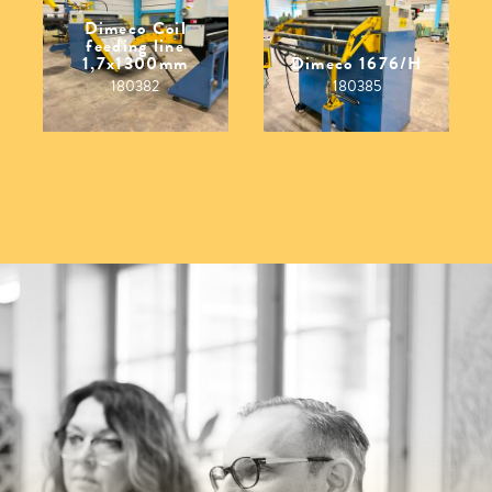
Dimeco Coil
feeding line
1,7x1300mm
Dimeco 1676/H
180382
180385