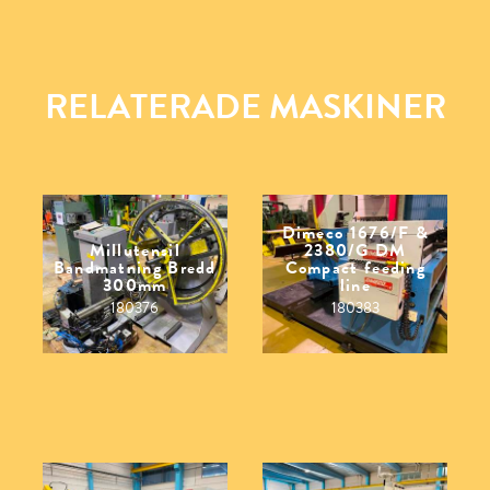
RELATERADE MASKINER
Dimeco 1676/F &
Millutensil
2380/G DM
Bandmatning Bredd
Compact feeding
300mm
line
180376
180383