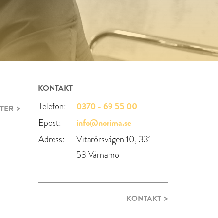
KONTAKT
0370 - 69 55 00
Telefon:
TER
info@norima.se
Epost:
Adress:
Vitarörsvägen 10, 331
53 Värnamo
KONTAKT