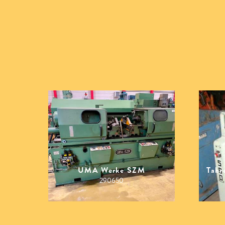
UMA Werke SZM
Tabr
290650