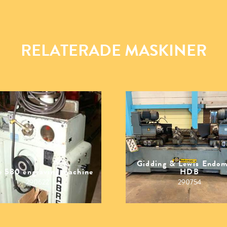
RELATERADE MASKINER
Gidding & Lewis Endom
e 580 engraving machine
HDB
290622
290754