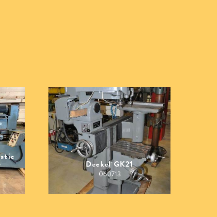
atic
Deckel GK21
060713