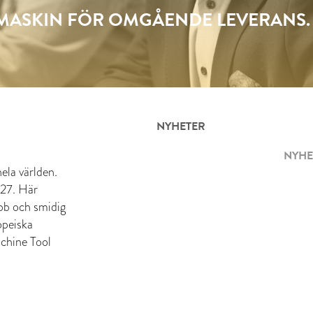
SMASKIN FÖR OMGÅENDE LEVERANS.
NYHETER
NYHE
ela världen.
 27. Här
abb och smidig
opeiska
chine Tool