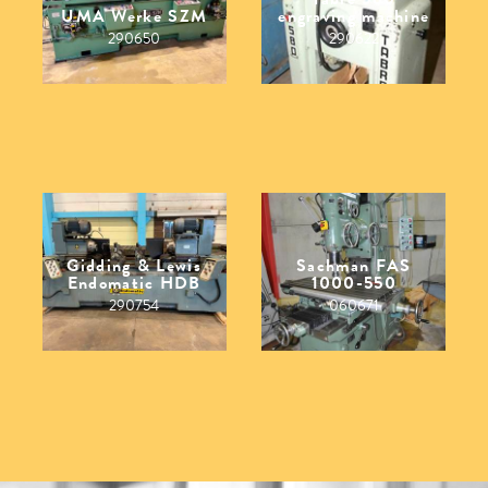
UMA Werke SZM
engraving machine
290650
290622
Gidding & Lewis
Sachman FAS
Endomatic HDB
1000-550
290754
060671