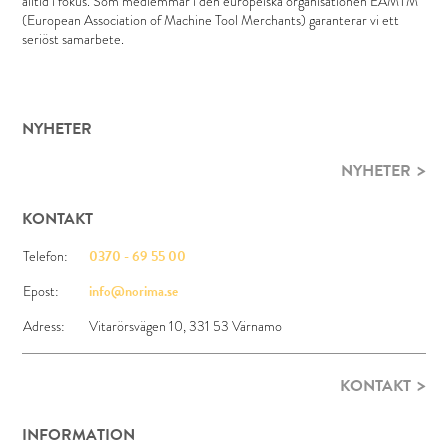
alltid i fokus. Som medlemmar i den europeiska organisationen EAMTM
(European Association of Machine Tool Merchants) garanterar vi ett
seriöst samarbete.
NYHETER
NYHETER
KONTAKT
Telefon:
0370 - 69 55 00
Epost:
info@norima.se
Adress:
Vitarörsvägen 10, 331 53 Värnamo
KONTAKT
INFORMATION