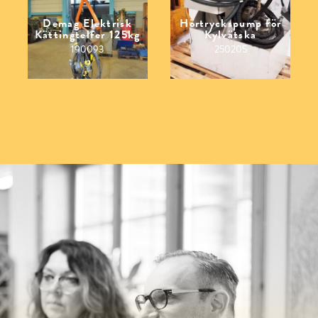
Demag Elektrisk
Hörtryckspump för
Kättingtelfer 125kg
Kylvätska
190093
250205