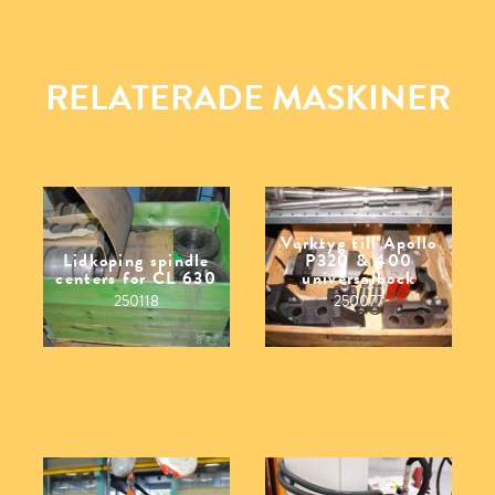
RELATERADE MASKINER
Verktyg till Apollo
Lidkoping spindle
P320 & 400
centers for CL 630
universalbock
250118
250077