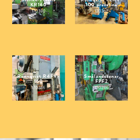
KR160
100 pressline
170380
170367
Rönnqvist R4FV-
Smålandstenar
160
FPF2
170366
170286