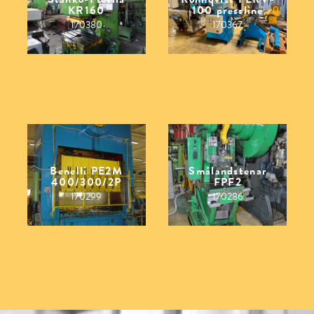
KR160
100 pressline
170380
170367
Benelli PE2M
Smålandstenar
400/300/2P
FPF2
170299
170286