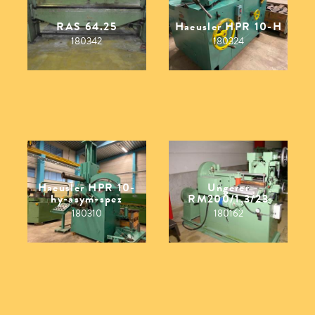
RAS 64.25
Haeusler HPR 10-H
180342
180324
Haeusler HPR 10-
Ungerer
hy-asym-spez
RM200/1,3/23
180310
180162