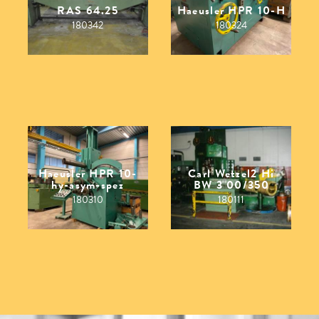
RAS 64.25
Haeusler HPR 10-H
180342
180324
Haeusler HPR 10-
Carl Wetzel2 Hi
hy-asym-spez
BW 3 00/350
180310
180111