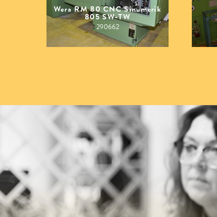
Wera RM 80 CNC Sinumerik
805 SW-TW
290662