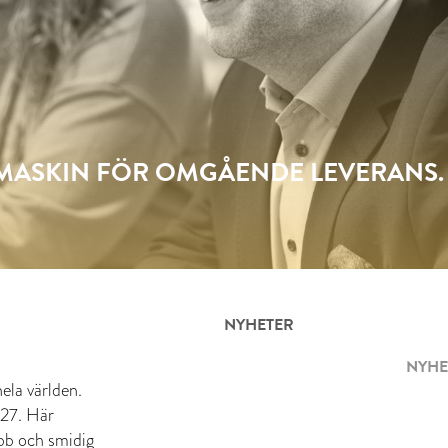
SMASKIN FÖR OMGÅENDE LEVERANS.
NYHETER
NYHE
ela världen.
 27. Här
abb och smidig