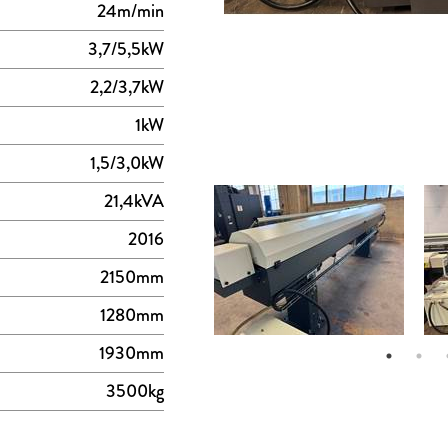
24m/min
3,7/5,5kW
2,2/3,7kW
1kW
1,5/3,0kW
21,4kVA
2016
2150mm
1280mm
1930mm
3500kg