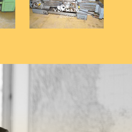
VDF M670
010605