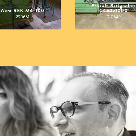
Ernault Batignolles
Wera REK M4-100
C450x1000
290661
010649