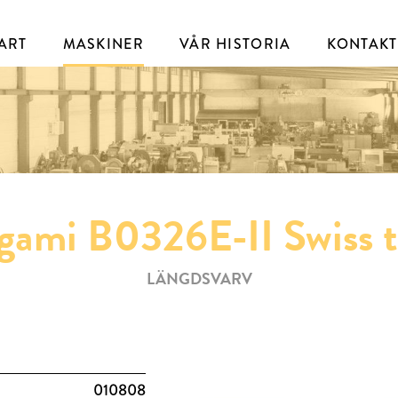
ART
MASKINER
VÅR HISTORIA
KONTAKT
gami B0326E-II Swiss 
LÄNGDSVARV
010808