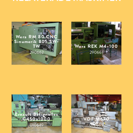
Wera RM 80 CNC
Sinumerik 805 SW-
TW
Wera REK M4-100
290662
290661
Ernault Batignolles
C450x1000
VDF M670
010649
010605