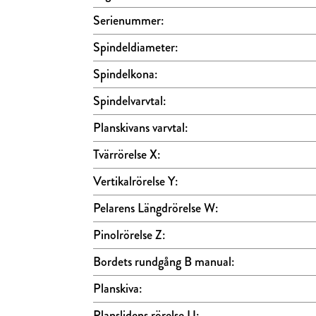
Serienummer:
Spindeldiameter:
Spindelkona:
Spindelvarvtal:
Planskivans varvtal:
Tvärrörelse X:
Vertikalrörelse Y:
Pelarens Längdrörelse W:
Pinolrörelse Z:
Bordets rundgång B manual:
Planskiva:
Planslidens rörelse U: