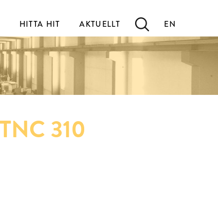
HITTA HIT
AKTUELLT
EN
n TNC 310