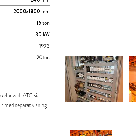
2000x1800 mm
16 ton
30 kW
1973
20ton
nkelhuvud, ATC via
lt med separat visning