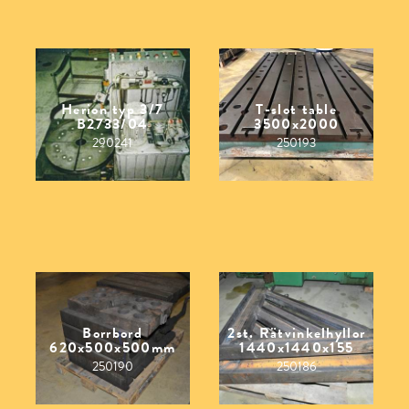
Herion typ 3/7
T-slot table
B2733/04
3500x2000
290241
250193
Borrbord
2st. Rätvinkelhyllor
620x500x500mm
1440x1440x155
250190
250186