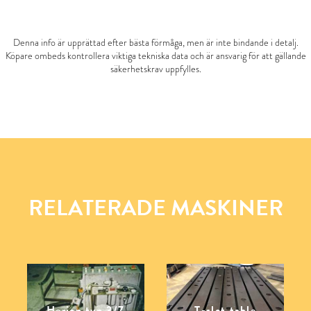
Denna info är upprättad efter bästa förmåga, men är inte bindande i detalj.
Köpare ombeds kontrollera viktiga tekniska data och är ansvarig för att gällande
säkerhetskrav uppfylles.
RELATERADE MASKINER
Herion typ 3/7
T-slot table