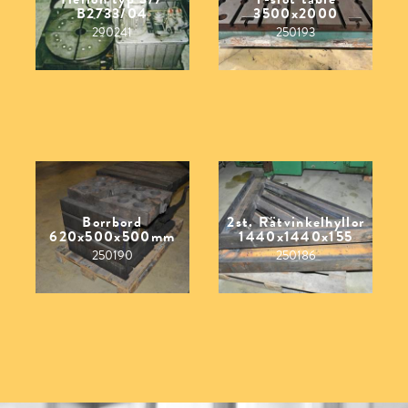
B2733/04
3500x2000
290241
250193
Borrbord
2st. Rätvinkelhyllor
620x500x500mm
1440x1440x155
250190
250186