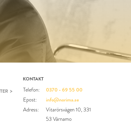
KONTAKT
0370 - 69 55 00
Telefon:
TER
info@norima.se
Epost:
Adress:
Vitarörsvägen 10, 331
53 Värnamo