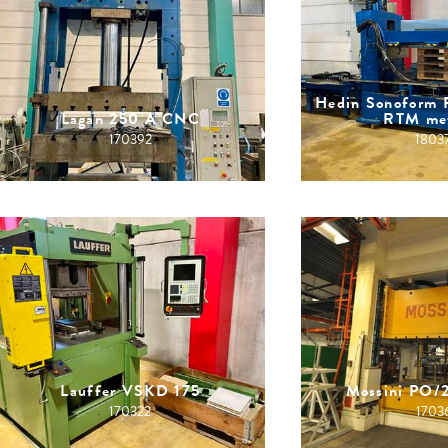
Hedin Sonoform F
Lagan 250 A CNC
RTM me
170392
1803
Lauffer VSKD 175
Mossini PO/
170322
1703