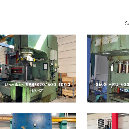
S
Ursviken EPB/320/500-1000
SMG HPU 500
170421
1702