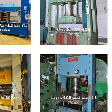
ormhållare för
toden
Ursviken VP 400
79
170356
2M 500ton
Lagan 90B med mothåll
61
170309