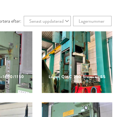
Senast uppdaterad
Lagernummer
ortera efter:
-1600/1150
Lagan QMC 250 Siemens S5
71
170326