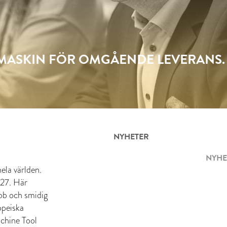
SMASKIN FÖR OMGÅENDE LEVERANS.
NYHETER
NYHE
ela världen.
 27. Här
abb och smidig
opeiska
chine Tool