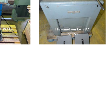
ll POE8
Hommelwerke 397
66
220164