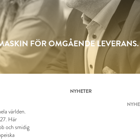
SMASKIN FÖR OMGÅENDE LEVERANS.
NYHETER
NYHE
ela världen.
 27. Här
abb och smidig
opeiska