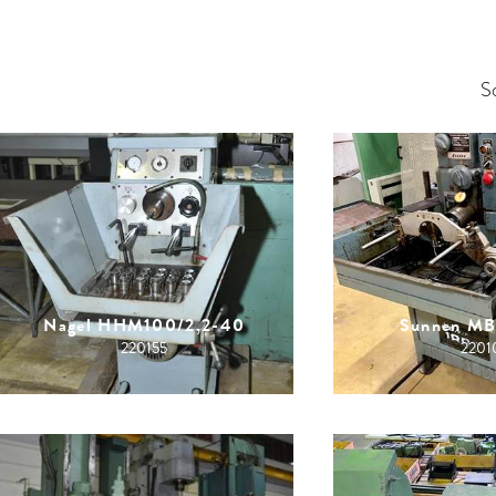
S
Nagel HHM100/2,2-40
Sunnen M
220155
2201