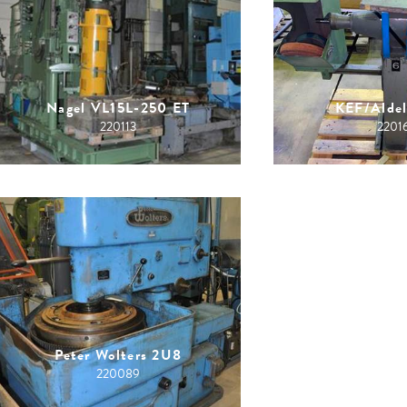
Nagel VL15L-250 ET
KEF/Alde
220113
2201
Peter Wolters 2U8
220089