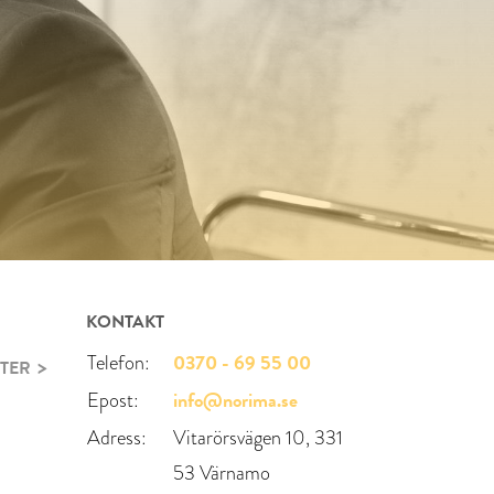
KONTAKT
0370 - 69 55 00
Telefon:
TER
info@norima.se
Epost:
Adress:
Vitarörsvägen 10, 331
53 Värnamo