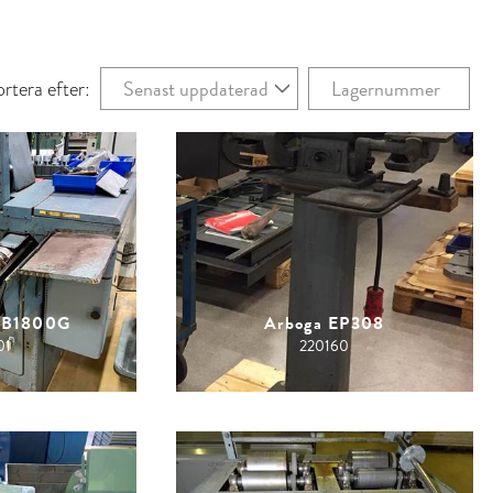
Senast uppdaterad
Lagernummer
ortera efter:
BB1800G
Arboga EP308
01
220160