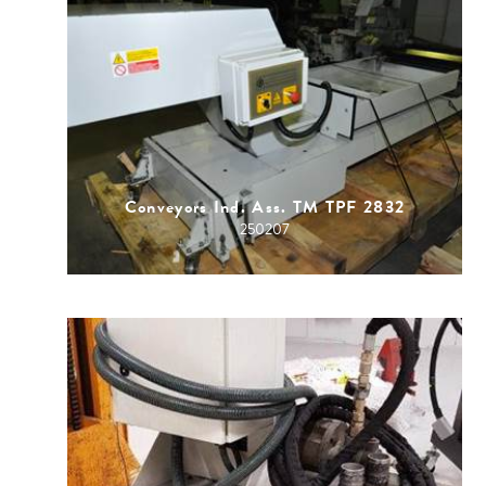
Conveyors Ind. Ass. TM TPF 2832
250207