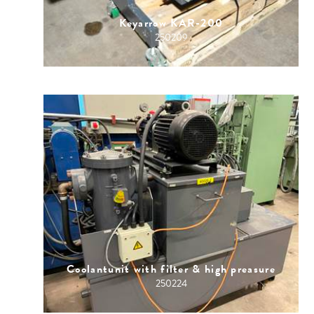
Keyarrow KAR-200
250209
Coolantunit with filter & high preasure
250224