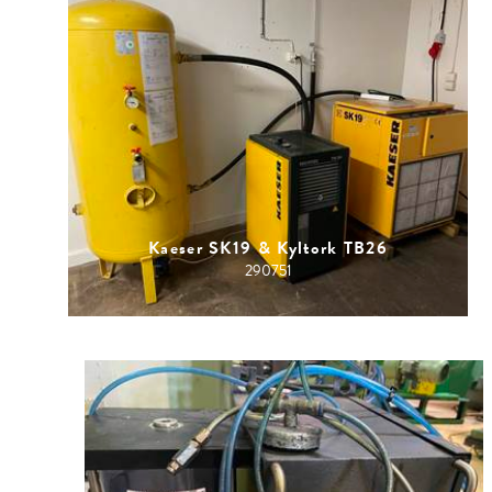
Kaeser SK19 & Kyltork TB26
290751