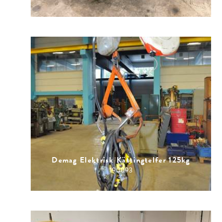
Demag Elektrisk Kättingtelfer 125kg
190093