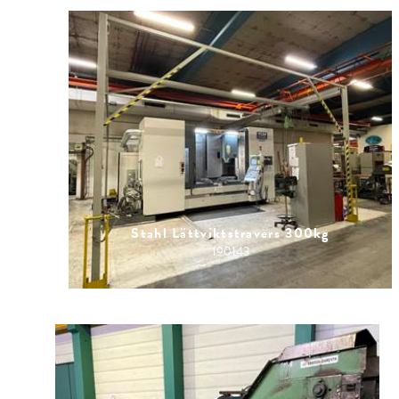
Stahl Lättviktstravers 300kg
190143