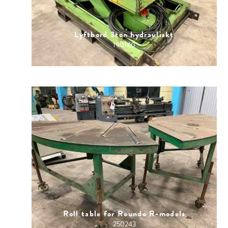
Lyftbord 3ton hydrauliskt
190140
Roll table for Roundo R-models
250243