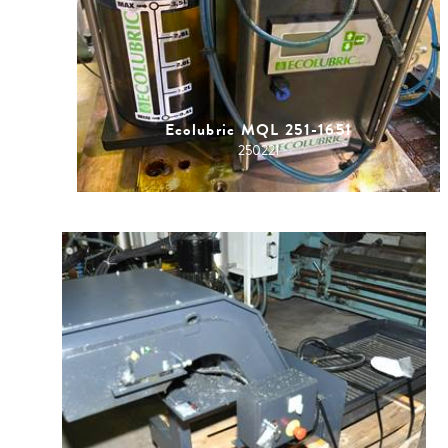
Ecolubric MQL 251-1651
250221