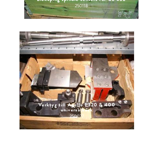
250118
Verktyg till Apollo P320 & 400
universalbock
250077