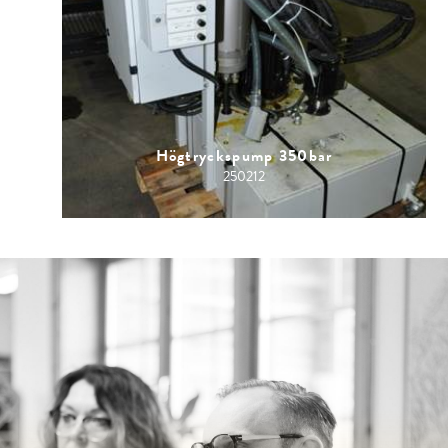
Högtryckspump 350bar
250212