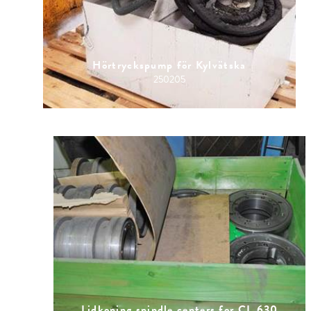
Hörtryckspump för Kylvätska
250205
Lidkoping spindle centers for CL 630