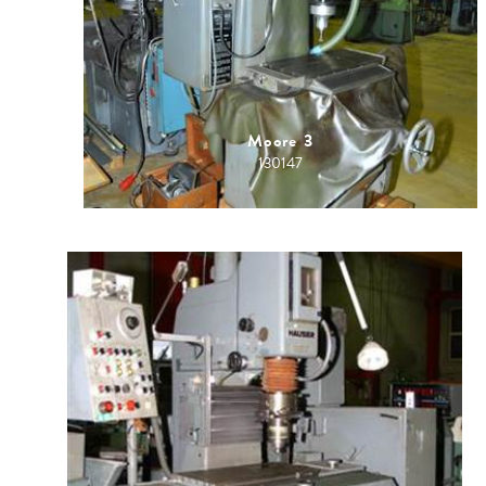
Moore 3
130147