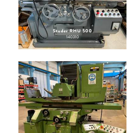
Studer RHU 500
140310