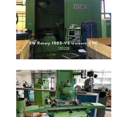
Elb Rotary 100S-VS Unicorn CNC
120228