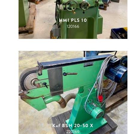
HMI PLS 10
120166
Kef BSH 20-50 X
220169