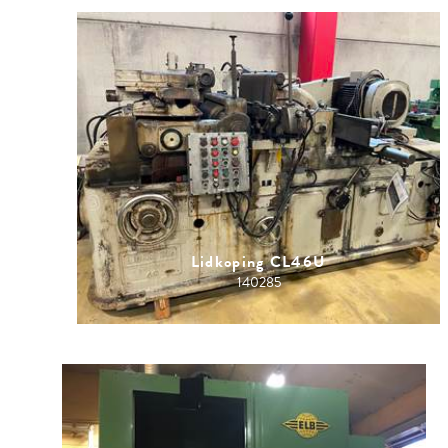
Lidkoping CL46U
140285