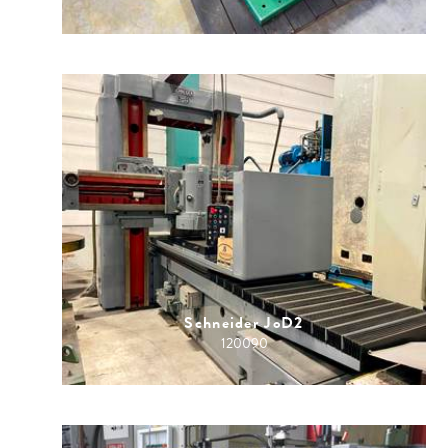
Schneider JoD2
120090