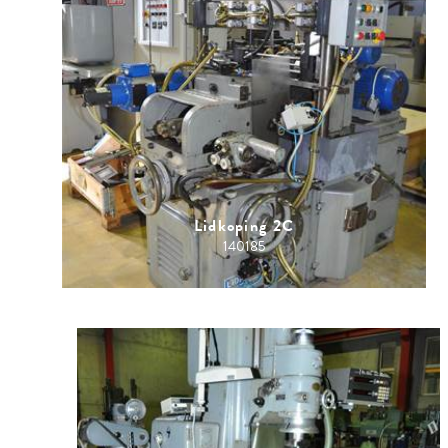
Lidkoping 2C
140185