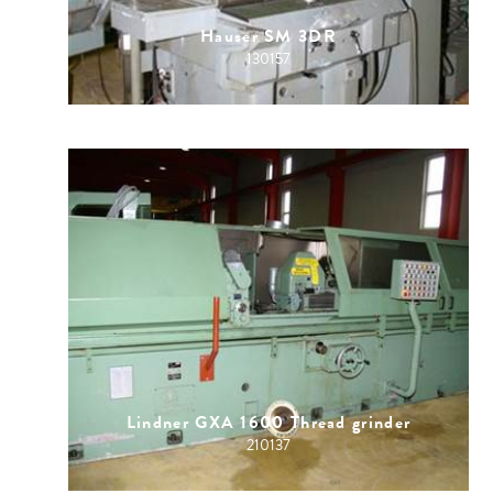
Hauser SM 3DR
130157
Lindner GXA 1600 Thread grinder
210137