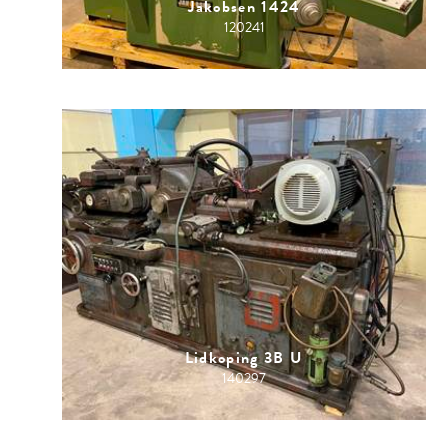
Jakobsen 1424
120241
Lidkoping 3B U
140297