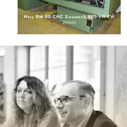
Wera RM 80 CNC Sinumerik 805 SW-TW
290662