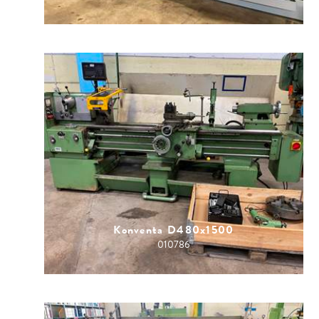
Konventa D480x1500
010786