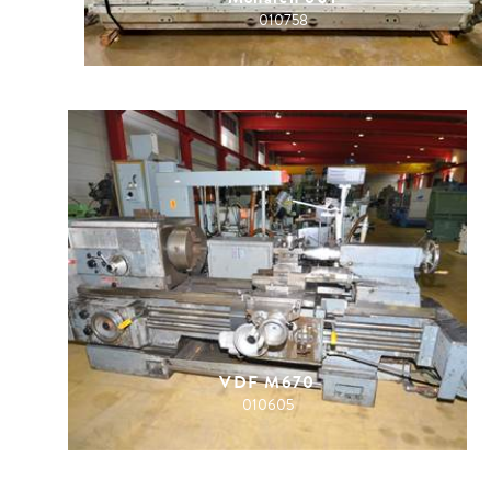
010758
VDF M670
010605