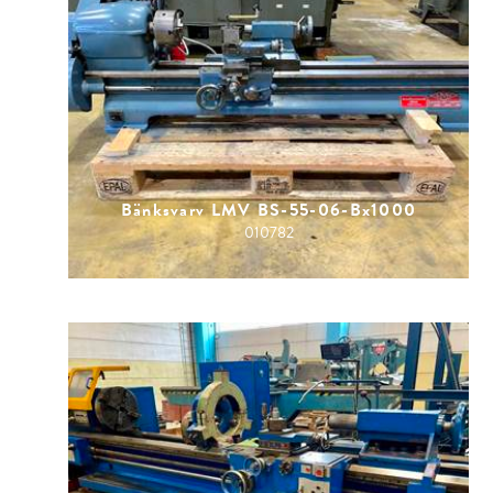
Bänksvarv LMV BS-55-06-Bx1000
010782