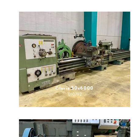
Clovis 50x6000
010792