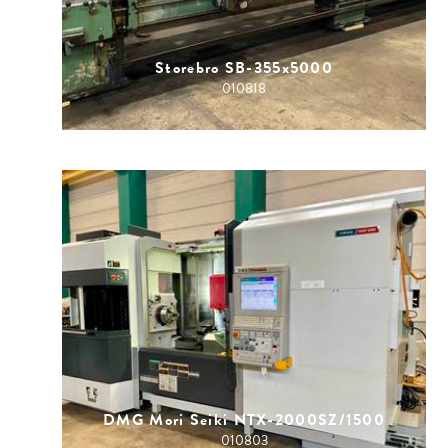
Storebro SB-355x5000
010818
DMG Mori Seiki NTX-2000SZ/1500
010803