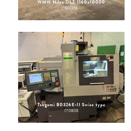
WMW Niles DLZ 1160x10000
010816
Tsugami B0326E-II Swiss type
010808