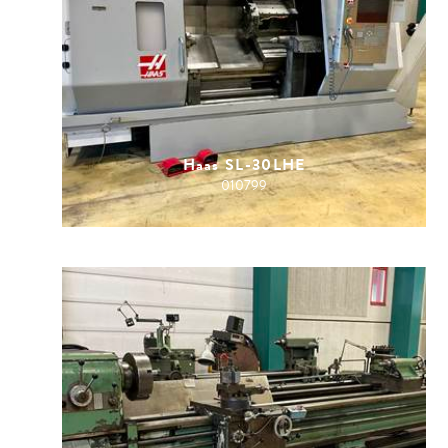
Haas SL-30LHE
010799