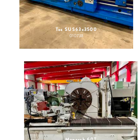
Tos SUS63x3500
010738
Monarch 60T