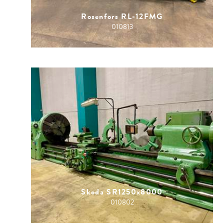
Rosenfors RL-12FMG
010813
Skoda SR1250x8000
010802